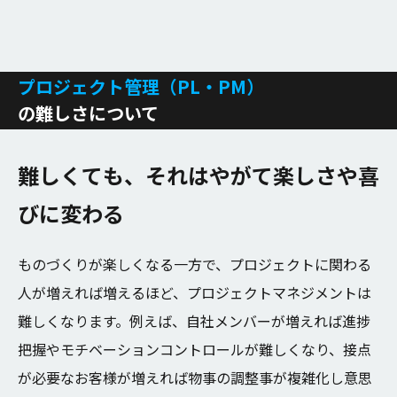
プロジェクト管理（PL・PM）
の難しさについて
難
し
く
て
も
、
そ
れ
は
や
が
て
楽
し
さ
や
喜
び
に
変
わ
る
ものづくりが楽しくなる一方で、プロジェクトに関わる
人が増えれば増えるほど、プロジェクトマネジメントは
難しくなります。例えば、自社メンバーが増えれば進捗
把握やモチベーションコントロールが難しくなり、接点
が必要なお客様が増えれば物事の調整事が複雑化し意思