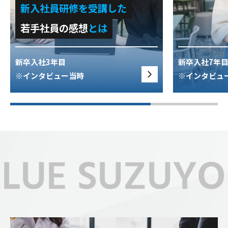
新入社員研修を受講した
若手社員の感想
とは
新卒入社3年目
新卒入社7年
※インタビュー当時
※インタビュ
UE SUZUYO 