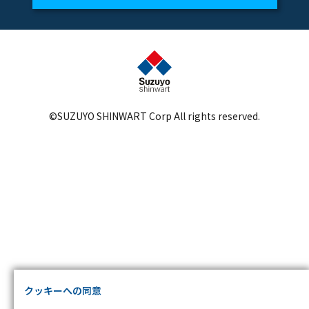
Cookie の確認と管理
プライバシー情報
プライバシー情報
©SUZUYO SHINWART Corp All rights reserved.
お客様が当サイトを訪れると、ブラウザに情報が保存される、またはブラウザ
に保存された情報が取得されることがあります。情報の主な保存先は Cookie で
あり、対象となるのはサイト訪問者に関する情報、サイト訪問者による設定、
デバイス情報などです。これらの情報はサイトを正常に機能させる目的を中心
に使われます。個人を直接特定できる情報が保存されることは通常ありません
が、Web サイトのパーソナライズに使われることはあります。鈴与シンワート
ではプライバシーの権利を尊重しており、一部の Cookie については有効化を
拒否できるよう配慮しています。各カテゴリをクリックすることで、それらの
Cookie に関する詳細を確認し、当サイトにおけるデフォルト設定を変更できま
す。ただし、一部の Cookie を無効化した場合、サイトの利用やサービスの利用
に影響が出る可能性があります。
詳細情報
不可欠な Cookie
クッキーへの同意
パフォーマンス Cookie