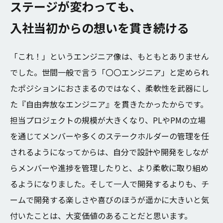
ス
テ
ー
ジ
が
変
わ
っ
て
も
、
入
社
当
初
か
ら
の
想
い
を
貫
き
続
け
る
「これ！」というエンジニア像は、もともとありません
でした。世間一般で言う「〇〇エンジニア」と定められ
たポジションにおさまるのではなく、柔軟性を武器にし
た『自由奔放なエンジニア』を貫きたかったからです。
担当プロジェクトの規模が大きくなり、PLやPMの立場
を通じてメンバーや多くのステークホルダーの管理を任
されるようになってからは、自分で設計や開発をしなが
らメンバーや進捗を管理したりと、より柔軟に取り組め
るようになりました。そして一人で開発するよりも、チ
ームで開発する楽しさや喜びのほうが遥かに大きいと気
付いたことは、大変価値のあることだと思います。