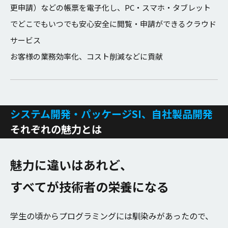
更申請）などの帳票を電子化し、PC・スマホ・タブレット
でどこでもいつでも安心安全に閲覧・申請ができるクラウド
サービス
お客様の業務効率化、コスト削減などに貢献
システム開発・パッケージSI、自社製品開発
それぞれの魅力とは
魅
力
に
違
い
は
あ
れ
ど
、
す
べ
て
が
技
術
者
の
栄
養
に
な
る
学生の頃からプログラミングには馴染みがあったので、