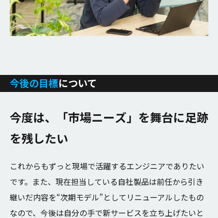
今後の目標
について
今
度
は
、
「
市
場
ニ
ー
ズ
」
を
舞
台
に
足
跡
を
残
し
た
い
これからもずっと現場で活躍するエンジニアでありたい
です。また、現在担当している自社製品は前任から引き
継いだ内容を“次期モデル”としてリニューアルしたもの
なので、今後は自分の手で新サービスを立ち上げたいと